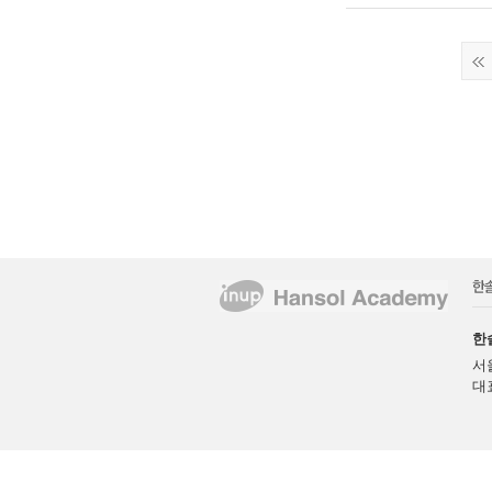
한
서
대표