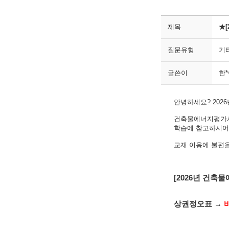
제목
★
질문유형
기
글쓴이
한
안녕하세요? 20
건축물에너지평가사 
학습에 참고하시어
교재 이용에 불편을
[2026년 건축
상권정오표 →