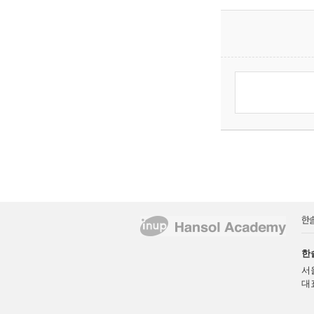
한
서
대표