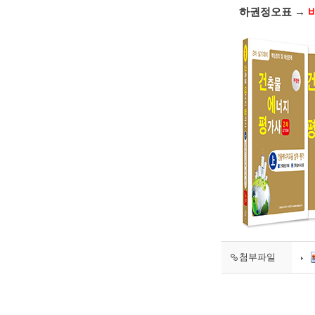
하권정오표 →
첨부파일