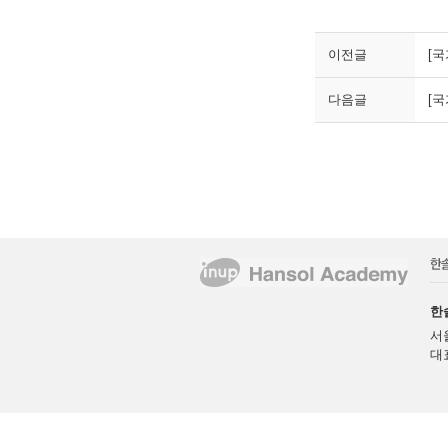
이전글
[국
다음글
[국
한
서
대표