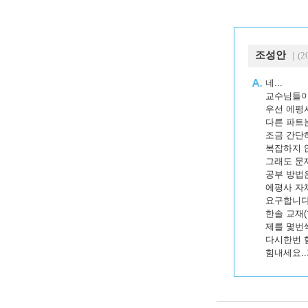
조성안
｜(20
네...
교수님들이
우선 에평
다른 파트
조금 간단
복잡하지 
그래도 문
공부 방법은
에평사 자
요구합니다
한솔 교재
제를 몇번
다시한번 힘
힘내세요..