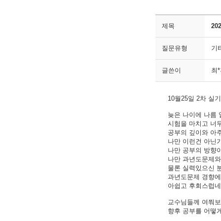
제목
20
질문유형
기
글쓴이
최
10월25일 2차 
늦은 나이에 나름 
시험을 마치고 너
공부의 깊이와 아주
나만 이런건 아닌가
나만 공부의 방향이
나만 과년도문제와 
물론 실력있으신 분
과년도문제 경향에 
아쉽고 후회스럽네요
교수님들께 여쭤보
향후 공부를 어떻게