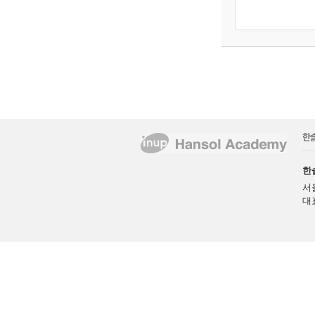
한
서
대표