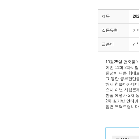
제목
20
질문유형
기
글쓴이
김
10월25일 건축물
이번 11회 2차시
완전히 다른 형태로
그 동안 공부한만큼
해서 한솔아카데미 
으니 이번 시험문
한솔 에평사 2차 
2차 실기반 인터
답변 부탁드립니다