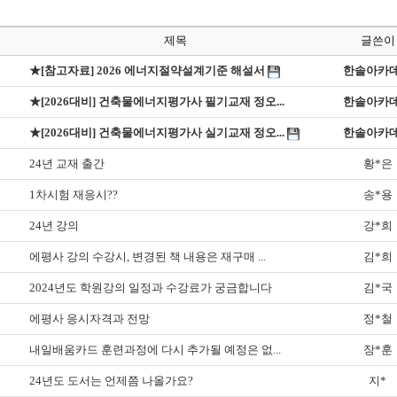
제목
글쓴이
★[참고자료] 2026 에너지절약설계기준 해설서
한솔아카
★[2026대비] 건축물에너지평가사 필기교재 정오...
한솔아카
★[2026대비] 건축물에너지평가사 실기교재 정오...
한솔아카
24년 교재 출간
황*은
1차시험 재응시??
송*용
24년 강의
강*희
에평사 강의 수강시, 변경된 책 내용은 재구매 ...
김*희
2024년도 학원강의 일정과 수강료가 궁금합니다
김*국
에평사 응시자격과 전망
정*철
내일배움카드 훈련과정에 다시 추가될 예정은 없...
장*훈
24년도 도서는 언제쯤 나올가요?
지*