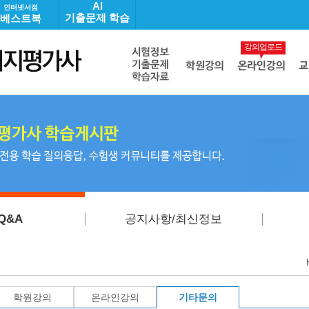
AI
인터넷서점
기출문제 학습
베스트북
강의업로드
Q&A
공지사항/최신정보
학원강의
온라인강의
기타문의