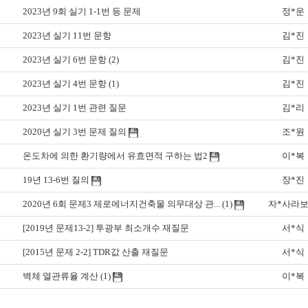
2023년 9회 실기 1-1번 등 문제
정*운
2023년 실기 11번 문항
김*진
2023년 실기 6번 문항
(2)
김*진
2023년 실기 4번 문항
(1)
김*진
2023년 실기 1번 관련 질문
김*리
2020년 실기 3번 문제 질의
조*원
온도차에 의한 환기량에서 유효면적 구하는 법2
이*복
19년 13-6번 질의
장*진
2020년 6회 문제3 제로에너지건축물 의무대상 관...
(1)
자*사라
[2019년 문제13-2] 투광부 최소개수 재질문
서*식
[2015년 문제 2-2] TDR값 산출 재질문
서*식
벽체 열관류율 계산
(1)
이*복