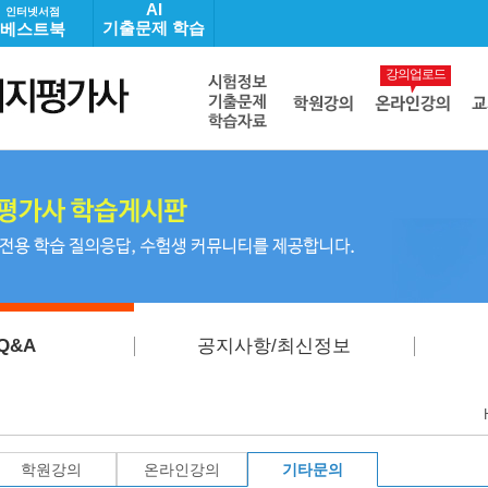
AI
인터넷서점
기출문제 학습
베스트북
강의업로드
Q&A
공지사항/최신정보
학원강의
온라인강의
기타문의