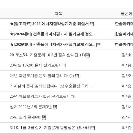
제목
글쓴이
★[참고자료] 2026 에너지절약설계기준 해설서
한솔아카
★[2026대비] 건축물에너지평가사 필기교재 정오...
한솔아카
★[2026대비] 건축물에너지평가사 실기교재 정오...
한솔아카
2019년,5회 기출문제 10-3번 질의 합니딘.
(1)
김*호
23년도 10-2번 문제 질의드립니다.
이*승
24년 과년도기출 문제 질의 합니다.
(2)
김*호
기계설비 문제 질의드립니다. (냉수순환량 구하...
이*승
25년 자율모의고사 일정 문의드립니다.
이*승
실기 2022년 8회 문제3번
김*서
25년 실기 문제6번
김*서
제1회 1급, 2급 실기 기출문제 동영상은 없나요?
최*란